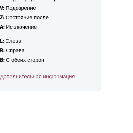
V:
Подозрение
Z:
Состояние после
A:
Исключение
L:
Слева
R:
Справа
B:
С обеих сторон
Дополнительная информация