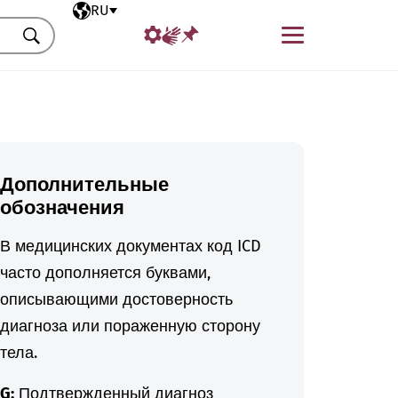
Выбранный язык
RU
Меню
Искать
Дополнительные
обозначения
В медицинских документах код ICD
часто дополняется буквами,
описывающими достоверность
диагноза или пораженную сторону
тела.
G:
Подтвержденный диагноз