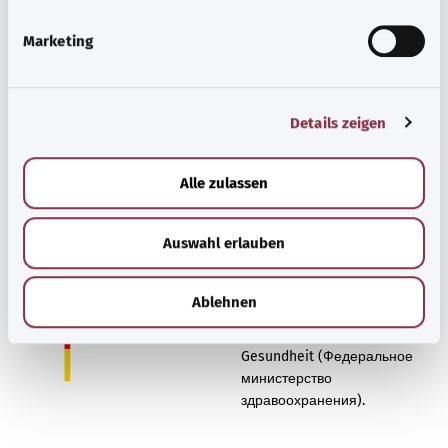
i
артрозе — целенаправленная двигательная
g
активность.
Marketing
u
n
Узнать больше
g
Details zeigen
s
a
u
Alle zulassen
s
w
Наверх
Auswahl erlauben
a
h
gesund.bund.de
l
Ablehnen
Сервис министерства
Bundesministerium für
Gesundheit (Федеральное
министерство
здравоохранения).