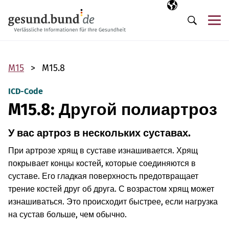
Пропустить навигацию
Выбранный язы
RU
М
Поиск
M15
M15.8
ICD-Code
M15.8: Другой полиартроз
У вас артроз в нескольких суставах.
При артрозе хрящ в суставе изнашивается. Хрящ
покрывает концы костей, которые соединяются в
суставе. Его гладкая поверхность предотвращает
трение костей друг об друга. С возрастом хрящ может
изнашиваться. Это происходит быстрее, если нагрузка
на сустав больше, чем обычно.