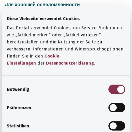
Для хорошей осведомленности
Другие статьи
Diese Webseite verwendet Cookies
Das Portal verwendet Cookies, um Service-Funktionen
wie „Artikel merken“ oder „Artikel vorlesen“
bereitzustellen und die Nutzung der Seite zu
verbessern. Informationen und Widerspruchsoptionen
finden Sie in den
Cookie-
Einstellungen
der
Datenschutzerklärung
.
E
Notwendig
i
n
Артроз
w
Präferenzen
i
Артроз — это износ суставов, часто обусловленный
l
возрастом. Как правило, суставы теряют подвижность
l
Statistiken
и болят. Один из важнейших видов терапии при