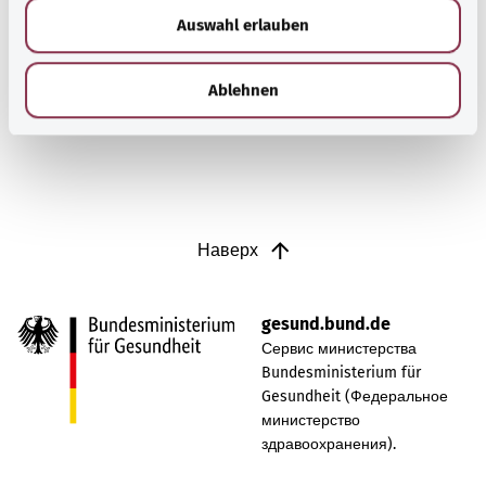
самых распространенных проблем с коленями. От нее
Auswahl erlauben
a
особенно часто страдают спортсмены.
h
l
Ablehnen
Узнать больше
Наверх
gesund.bund.de
Сервис министерства
Bundesministerium für
Gesundheit (Федеральное
министерство
здравоохранения).