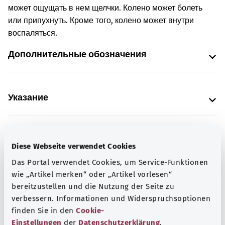
может ощущать в нем щелчки. Колено может болеть
или припухнуть. Кроме того, колено может внутри
воспаляться.
Дополнительные обозначения
Указание
Источник
Diese Webseite verwendet Cookies
Предоставлено некоммерческой организацией Was
Das Portal verwendet Cookies, um Service-Funktionen
hab’ ich? GmbH по поручению Bundesministerium für
wie „Artikel merken“ oder „Artikel vorlesen“
Gesundheit (BMG, Федеральное министерство
bereitzustellen und die Nutzung der Seite zu
здравоохранения).
verbessern. Informationen und Widerspruchsoptionen
finden Sie in den
Cookie-
Einstellungen
der
Datenschutzerklärung
.