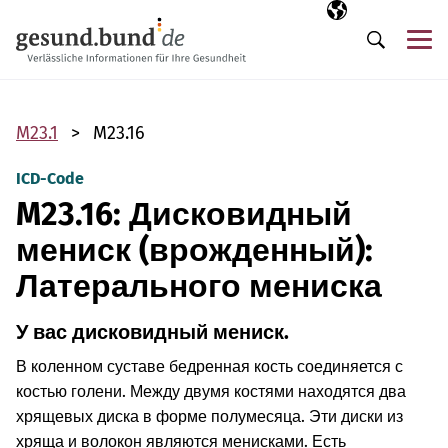
Пропустить навигацию
Выбранный язы
RU
М
Поиск
M23.1
M23.16
ICD-Code
M23.16: Дисковидный
мениск (врожденный):
Латерального мениска
У вас дисковидный мениск.
В коленном суставе бедренная кость соединяется с
костью голени. Между двумя костями находятся два
хрящевых диска в форме полумесяца. Эти диски из
хряща и волокон являются менисками. Есть