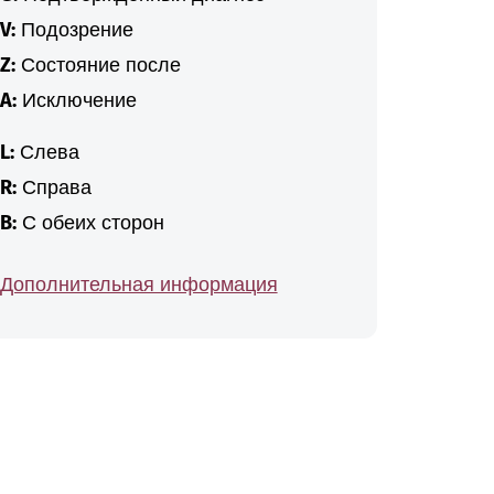
V:
Подозрение
Z:
Состояние после
A:
Исключение
L:
Слева
R:
Справа
B:
С обеих сторон
Дополнительная информация