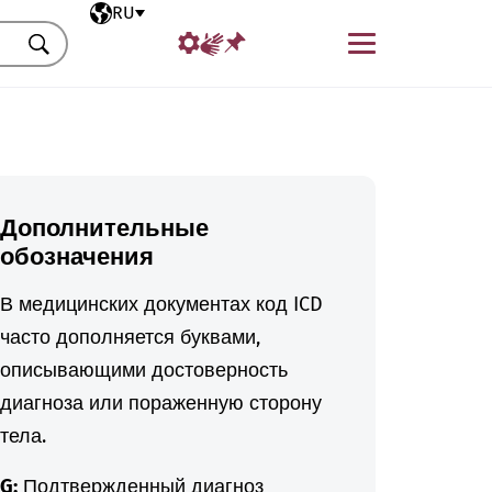
Выбранный язык
RU
Меню
Искать
Дополнительные
обозначения
В медицинских документах код ICD
часто дополняется буквами,
описывающими достоверность
диагноза или пораженную сторону
тела.
G:
Подтвержденный диагноз