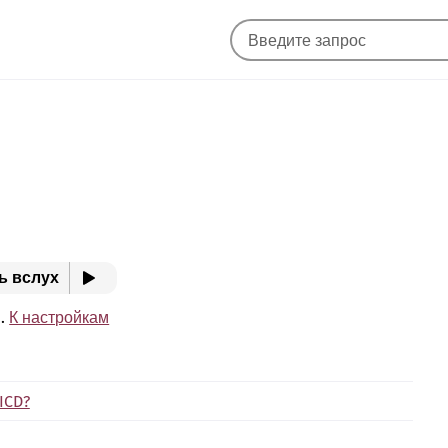
ь вслух
e.
К настройкам
ICD?