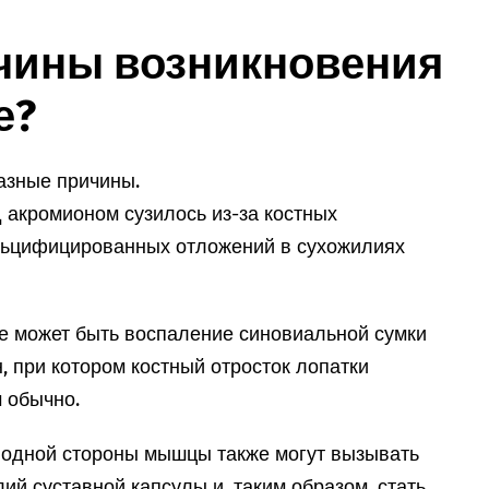
чины возникновения
е?
разные причины.
 акромионом сузилось из-за костных
альцифицированных отложений в сухожилиях
че может быть воспаление синовиальной сумки
 при котором костный отросток лопатки
м обычно.
одной стороны мышцы также могут вызывать
ий суставной капсулы и, таким образом, стать