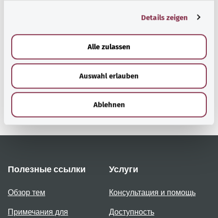
g
Details zeigen
s
Наверх
a
u
Alle zulassen
s
gesund.bund.de
w
Сервис министерства
Auswahl erlauben
a
Bundesministerium für
h
Gesundheit (Федеральное
l
министерство
Ablehnen
здравоохранения).
Полезные ссылки
Услуги
Обзор тем
Консультация и помощь
Примечания для
Доступность