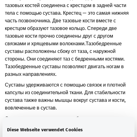
тазовых костей соединена с крестцом в задней части
тела с помощью сустава. Крестец — это самая нижняя
часть позвоночника. Две тазовые кости вместе с
крестцом образуют тазовое кольцо. Спереди две
тазовые кости прочно соединены друг с другом
связками и хрящевыми волокнами.
Тазобедренные
суставы расположены сбоку от таза, с наружной
стороны. Они соединяют таз с бедренными костями.
Тазобедренные суставы позволяют двигать ногам в
разных направлениях.
Суставы удерживаются с помощью связок и плотной
капсулы из соединительной ткани. Для стабильности
сустава также важны мышцы вокруг сустава и кости,
вовлеченные в сустав.
Суставы могут стать менее стабильными при их
растяжении. Это может привести к повреждению
Diese Webseite verwendet Cookies
капсулы или связок в суставе. Заболевания или