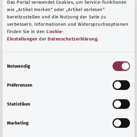
Das Portal verwendet Cookies, um Service-Funktionen
травмы также могут снизить стабильность суставов.
wie „Artikel merken“ oder „Artikel vorlesen“
При нагрузке на пораженные суставы может возникать
bereitzustellen und die Nutzung der Seite zu
ощущение неустойчивости. В результате может быть
verbessern. Informationen und Widerspruchsoptionen
нарушено нормальное функционирование.
finden Sie in den
Cookie-
Einstellungen
der
Datenschutzerklärung
.
Дополнительные обозначения
E
Указание
Notwendig
i
n
w
Präferenzen
i
Источник
l
Предоставлено некоммерческой организацией Was
l
Statistiken
hab’ ich? GmbH по поручению Bundesministerium für
i
Gesundheit (BMG, Федеральное министерство
g
Marketing
здравоохранения).
u
n