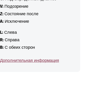
V:
Подозрение
Z:
Состояние после
A:
Исключение
L:
Слева
R:
Справа
B:
С обеих сторон
Дополнительная информация