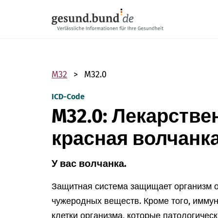
Пропустить навигацию
M32
M32.0
ICD-Code
M32.0: Лекарстве
красная волчанк
У вас волчанка.
Защитная система защищает организм о
чужеродных веществ. Кроме того, имму
клетки организма, которые патологичес