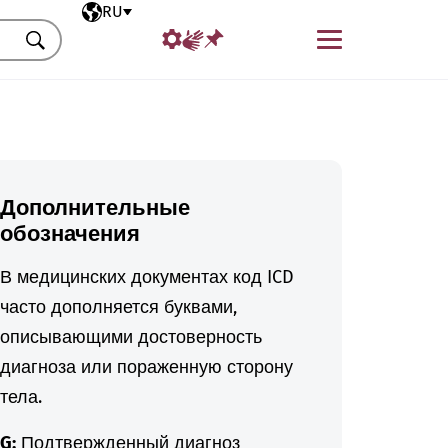
Выбранный язык
RU
Меню
Искать
Дополнительные
обозначения
В медицинских документах код ICD
часто дополняется буквами,
описывающими достоверность
диагноза или пораженную сторону
тела.
G:
Подтвержденный диагноз