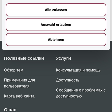
gesund.bund.de
a
Сервис министерства
u
Alle zulassen
Bundesministerium für
s
Gesundheit (Федеральное
w
министерство
Auswahl erlauben
a
здравоохранения).
h
l
Ablehnen
Полезные ссылки
Услуги
Обзор тем
Консультация и помощь
Примечания для
Доступность
пользователя
Сообщение о проблемах с
Карта веб-сайта
доступностью
О нас