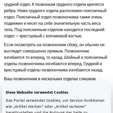
грудной отдел. К позвонкам грудного отдела крепятся
ребра. Ниже грудного отдела расположен поясничный
отдел. Поясничный отдел позвоночника также очень
подвижен и несет на себе значительную часть веса
тела. Под поясничным отделом находится последний
отдел — крестцовый с копчиковой костью.
Если посмотреть на позвоночник сбоку, он обычно не
выглядит совершенно прямым. Позвоночник
изгибается то вперед, то назад. Шейный и поясничный
отделы позвоночника изгибаются вперед. Грудной и
крестцовый отделы позвоночника изгибаются назад.
Ваш позвоночник в нескольких отделах слишком
сильно изгибается назад. Причиной является другое
заболевание.
Diese Webseite verwendet Cookies
Если позвоночник изогнут не так, как в норме, то могут
Das Portal verwendet Cookies, um Service-Funktionen
wie „Artikel merken“ oder „Artikel vorlesen“
возникнуть, например, боли в спине.
bereitzustellen und die Nutzung der Seite zu