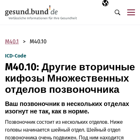
Пропустить навигацию
Выбранный язы
RU
М
Поиск
M40.1
M40.10
ICD-Code
M40.10: Другие вторичные
кифозы Множественных
отделов позвоночника
Ваш позвоночник в нескольких отделах
изогнут не так, как в норме.
Позвоночник состоит из нескольких отделов. Ниже
головы начинается шейный отдел. Шейный отдел
позвоночника очень подвижен. Под ним находится