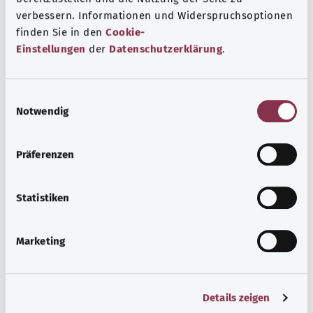
Дополнительные обозначения
verbessern. Informationen und Widerspruchsoptionen
finden Sie in den
Cookie-
Einstellungen
der
Datenschutzerklärung
.
Указание
E
Notwendig
i
n
Источник
w
Präferenzen
Предоставлено некоммерческой организацией Was
i
hab’ ich? GmbH по поручению Bundesministerium für
l
Gesundheit (BMG, Федеральное министерство
l
Statistiken
здравоохранения).
i
g
Marketing
u
n
Наверх
g
Details zeigen
s