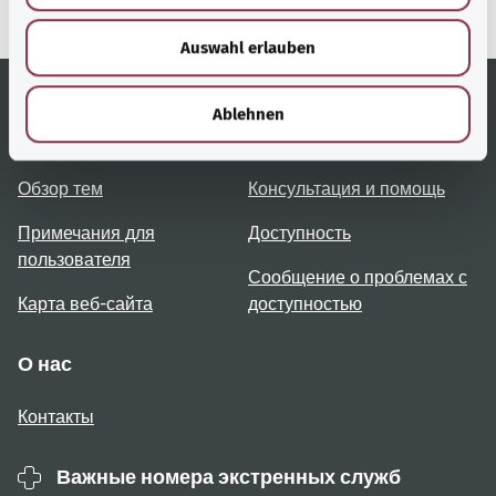
здравоохранения).
w
Auswahl erlauben
a
h
l
Ablehnen
Полезные ссылки
Услуги
Обзор тем
Консультация и помощь
Примечания для
Доступность
пользователя
Сообщение о проблемах с
Карта веб-сайта
доступностью
О нас
Контакты
Важные номера экстренных служб