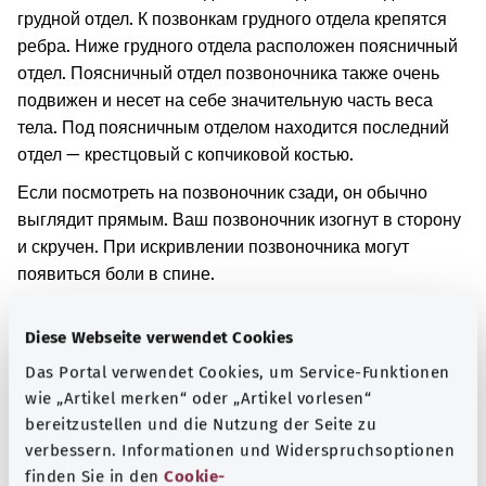
грудной отдел. К позвонкам грудного отдела крепятся
ребра. Ниже грудного отдела расположен поясничный
отдел. Поясничный отдел позвоночника также очень
подвижен и несет на себе значительную часть веса
тела. Под поясничным отделом находится последний
отдел — крестцовый с копчиковой костью.
Если посмотреть на позвоночник сзади, он обычно
выглядит прямым. Ваш позвоночник изогнут в сторону
и скручен. При искривлении позвоночника могут
появиться боли в спине.
Другое заболевание является причиной искривления
Diese Webseite verwendet Cookies
вашего позвоночника в поясничном отделе.
Das Portal verwendet Cookies, um Service-Funktionen
Дополнительные обозначения
wie „Artikel merken“ oder „Artikel vorlesen“
bereitzustellen und die Nutzung der Seite zu
verbessern. Informationen und Widerspruchsoptionen
finden Sie in den
Cookie-
Указание