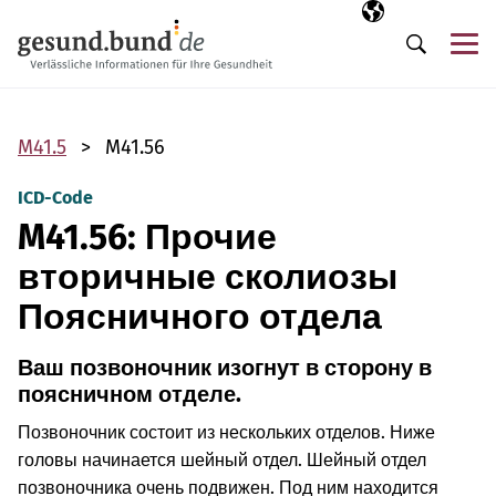
Пропустить навигацию
Выбранный язы
RU
М
Поиск
M41.5
M41.56
ICD-Code
M41.56: Прочие
вторичные сколиозы
Поясничного отдела
Ваш позвоночник изогнут в сторону в
поясничном отделе.
Позвоночник состоит из нескольких отделов. Ниже
головы начинается шейный отдел. Шейный отдел
позвоночника очень подвижен. Под ним находится