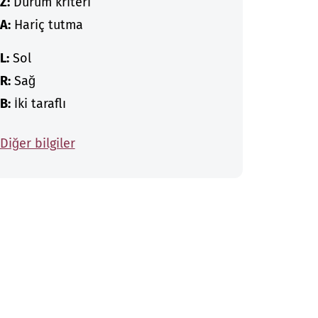
Z:
Durum kriteri
A:
Hariç tutma
L:
Sol
R:
Sağ
B:
İki taraflı
Diğer bilgiler