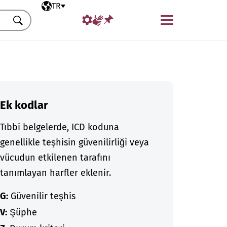
Seçili dil
TR
Menü
Ara
Ek kodlar
Tıbbi belgelerde, ICD koduna
genellikle teşhisin güvenilirliği veya
vücudun etkilenen tarafını
tanımlayan harfler eklenir.
G:
Güvenilir teşhis
V:
Şüphe