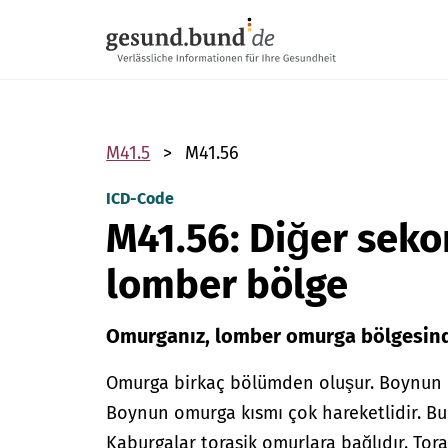
Gezinme menüsünü atla
M41.5
M41.56
ICD-Code
M41.56: Diğer seko
lomber bölge
Omurganız, lomber omurga bölgesinde
Omurga birkaç bölümden oluşur. Boynun o
Boynun omurga kısmı çok hareketlidir. Bu
Kaburgalar torasik omurlara bağlıdır. To