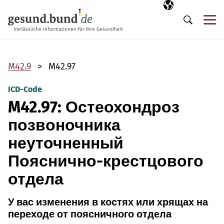
Пропустить навигацию
Выбранный язы
RU
М
Поиск
M42.9
M42.97
ICD-Code
M42.97: Остеохондроз
позвоночника
неуточненный
Пояснично-крестцового
отдела
У вас изменения в костях или хрящах на
переходе от поясничного отдела