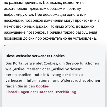
по разным причинам. Возможно, позвонки не
окостеневают должным образом и поэтому
деформируются. При деформации одного или
нескольких позвонков изменения могут произойти и в
межпозвоночных дисках. Помимо этого, возможно
разрушение позвонков. Причина такого разрушения
позвонков до сих пор окончательно не установлена.
Износ, старение и длительные нагрузки также могут
привести к повреждению межпозвоночных дисков и
Diese Webseite verwendet Cookies
позвонков. Из-за повреждения межпозвоночные диски
Das Portal verwendet Cookies, um Service-Funktionen
больше не могут нормально амортизировать
wie „Artikel merken“ oder „Artikel vorlesen“
отдельные позвонки. При недостаточной амортизации
bereitzustellen und die Nutzung der Seite zu
межпозвоночных дисков давление на позвонки может
verbessern. Informationen und Widerspruchsoptionen
быть больше, чем обычно. Чтобы компенсировать
finden Sie in den
Cookie-
повышенное давление, в верхней и нижней частях
Einstellungen
der
Datenschutzerklärung
.
позвонков при этом заболевании могут образоваться
костные выступы. Помимо прочего, при этом
заболевании связи между позвонками и