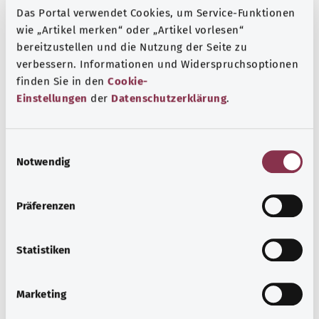
после операции или травмы.
Das Portal verwendet Cookies, um Service-Funktionen
При воспалении межпозвоночных дисков человек
wie „Artikel merken“ oder „Artikel vorlesen“
может испытывать боль. Помимо этого, у человека
bereitzustellen und die Nutzung der Seite zu
могут быть ограничены движения или он может
verbessern. Informationen und Widerspruchsoptionen
избегать определенных движений.
finden Sie in den
Cookie-
Einstellungen
der
Datenschutzerklärung
.
Дополнительные обозначения
E
Notwendig
i
Указание
n
w
Präferenzen
i
Источник
l
l
Statistiken
Предоставлено некоммерческой организацией Was
i
hab’ ich? GmbH по поручению Bundesministerium für
g
Gesundheit (BMG, Федеральное министерство
Marketing
u
здравоохранения).
n