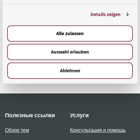
g
Details zeigen
s
Наверх
a
u
Alle zulassen
s
gesund.bund.de
w
Сервис министерства
Auswahl erlauben
a
Bundesministerium für
h
Gesundheit (Федеральное
l
Ablehnen
министерство
здравоохранения).
Полезные ссылки
Услуги
Обзор тем
Консультация и помощь