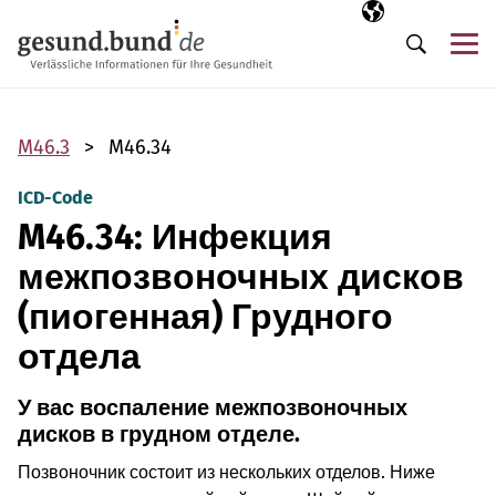
Пропустить навигацию
Выбранный язы
RU
М
Поиск
M46.3
M46.34
ICD-Code
M46.34: Инфекция
межпозвоночных дисков
(пиогенная) Грудного
отдела
У вас воспаление межпозвоночных
дисков в грудном отделе.
Позвоночник состоит из нескольких отделов. Ниже