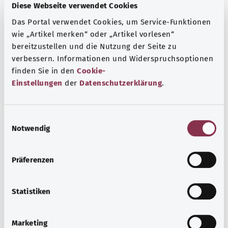
или мышцы позвоночника недостаточно снабжаются
Diese Webseite verwendet Cookies
кровью. При недостаточном снабжении кровью
Das Portal verwendet Cookies, um Service-Funktionen
позвонков или мышц они могут повреждаться.
wie „Artikel merken“ oder „Artikel vorlesen“
При повреждении позвонков позвоночник может
bereitzustellen und die Nutzung der Seite zu
деформироваться. Помимо этого, при поражении
verbessern. Informationen und Widerspruchsoptionen
мышц спины позвоночник может деформироваться.
finden Sie in den
Cookie-
Движения позвоночника могут быть ограничены.
Einstellungen
der
Datenschutzerklärung
.
Дополнительные обозначения
E
Notwendig
i
n
Указание
w
Präferenzen
i
l
Источник
l
Statistiken
i
Предоставлено некоммерческой организацией Was
g
hab’ ich? GmbH по поручению Bundesministerium für
Marketing
u