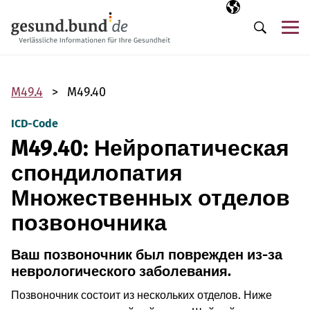
Пропустить навигацию
Выбранный язы
RU
М
Поиск
M49.4
M49.40
ICD-Code
M49.40: Нейропатическая
спондилопатия
Множественных отделов
позвоночника
Ваш позвоночник был поврежден из-за
неврологического заболевания.
Позвоночник состоит из нескольких отделов. Ниже