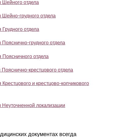
я Шейного отдела
 Шейно-грудного отдела
 Грудного отдела
 Пояснично-грудного отдела
я Поясничного отдела
 Пояснично-крестцового отдела
 Крестцового и крестцово-копчикового
я Неуточненной локализации
едицинских документах всегда