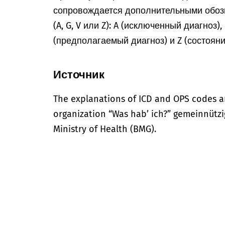
сопровождается дополнительными обоз
(A, G, V или Z): A (исключенный диагноз)
(предполагаемый диагноз) и Z (состоян
Источник
The explanations of ICD and OPS codes a
organization “Was hab’ ich?” gemeinnütz
Ministry of Health (BMG).