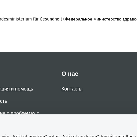
desministerium für Gesundheit (Федеральное министерство здраво
О нас
ация и помощь
Контакты
сть
е о проблемах с
стью
wie „Artikel merken“ oder „Artikel vorlesen“ bereitzustellen 