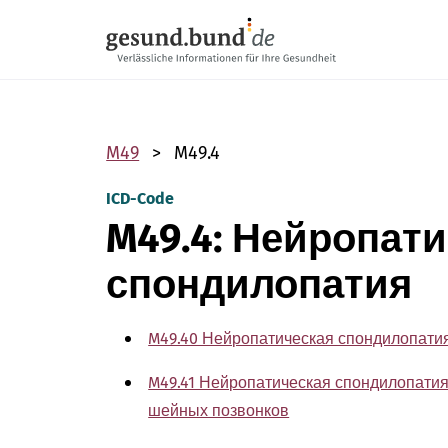
Пропустить навигацию
M49
M49.4
ICD-Code
M49.4: Нейропат
спондилопатия
M49.40 Нейропатическая спондилопати
M49.41 Нейропатическая спондилопатия 
шейных позвонков