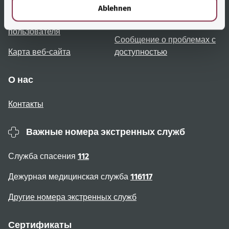
l
Ablehnen
Примечания для
Доступность
пользователя
Сообщение о проблемах с
Карта веб-сайта
доступностью
О нас
Контакты
Важные номера экстренных служб
Служба спасения
112
Дежурная медицинская служба
116117
Другие номера экстренных служб
Сертификаты