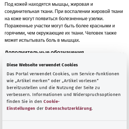
Под кожей находятся мышцы, жировая и
соединительная ткани. При воспалении жировой ткани
на коже могут появиться болезненные узелки.
Пораженные участки могут быть более красными и
горячими, чем окружающие их ткани. Человек также
может испытывать боль в мышцах.
Дополнительные обозначения
Diese Webseite verwendet Cookies
Das Portal verwendet Cookies, um Service-Funktionen
Указание
wie „Artikel merken“ oder „Artikel vorlesen“
bereitzustellen und die Nutzung der Seite zu
verbessern. Informationen und Widerspruchsoptionen
Источник
finden Sie in den
Cookie-
Einstellungen
der
Datenschutzerklärung
.
Предоставлено некоммерческой организацией Was
hab’ ich? GmbH по поручению Bundesministerium für
Gesundheit (BMG, Федеральное министерство
E