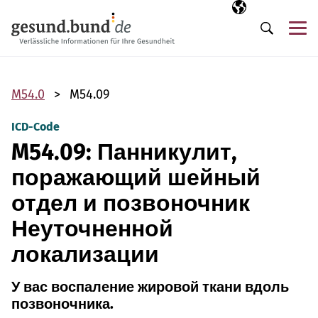
Пропустить навигацию
Выбранный язы
RU
М
Поиск
M54.0
M54.09
ICD-Code
M54.09: Панникулит,
поражающий шейный
отдел и позвоночник
Неуточненной
локализации
У вас воспаление жировой ткани вдоль
позвоночника.