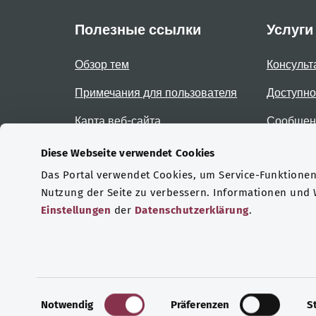
Полезные ссылки
Услуги
Обзор тем
Консульт
Примечания для пользователя
Доступно
Карта веб-сайта
Сообщени
доступно
Diese Webseite verwendet Cookies
Das Portal verwendet Cookies, um Service-Funktionen 
Сертификаты
Nutzung der Seite zu verbessern. Informationen und
Einstellungen
der
Datenschutzerklärung
.
© 2026 Bundesministerium für Gesundheit.
E
Notwendig
Präferenzen
S
i