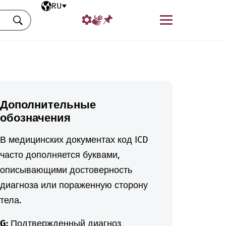
Выбранный язык
RU
Меню
Искать
Дополнительные
обозначения
В медицинских документах код ICD
часто дополняется буквами,
описывающими достоверность
диагноза или пораженную сторону
тела.
G:
Подтвержденный диагноз