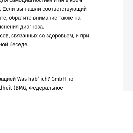
ля самодиагностики и ни в коем
а. Если вы нашли соответствующий
те, обратите внимание также на
снения диагноза.
ов, связанных со здоровьем, и при
ной беседе.
ацией Was hab’ ich? GmbH по
dheit (BMG, Федеральное