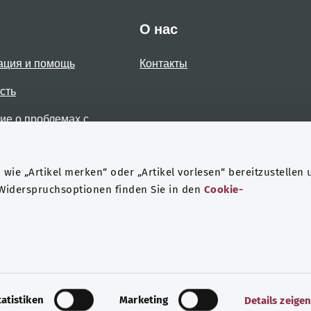
О нас
ация и помощь
Контакты
сть
е о проблемах с
стью
wie „Artikel merken“ oder „Artikel vorlesen“ bereitzustellen 
 Widerspruchsoptionen finden Sie in den
Cookie-
Защита данных
Выходные данные
tatistiken
Marketing
Details zeige