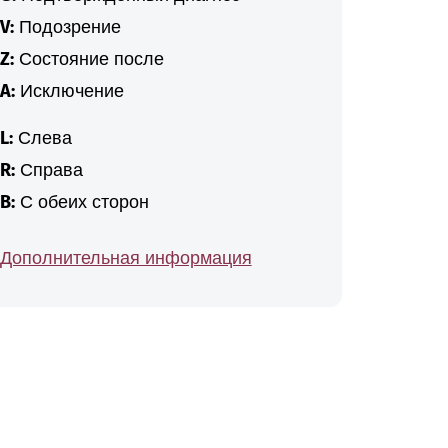
V:
Подозрение
Z:
Состояние после
A:
Исключение
L:
Слева
R:
Справа
B:
С обеих сторон
Дополнительная информация