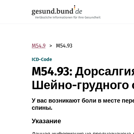
Пропустить навигацию
M54.9
M54.93
ICD-Code
M54.93: Дорсалги
Шейно-грудного 
У вас возникают боли в месте пер
спины.
Указание