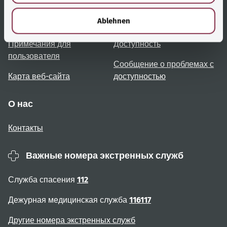
h
l
Ablehnen
Обзор тем
Консультация и помощь
Примечания для
Доступность
пользователя
Сообщение о проблемах с
Карта веб-сайта
доступностью
О нас
Контакты
Важные номера экстренных служб
Служба спасения
112
Дежурная медицинская служба
116117
Другие номера экстренных служб