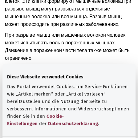
клеток. Эти клетки формируют мышечные волокна.
При
разрыве мышц могут разрываться отдельные
мышечные волокна или вся мышца. Разрыв мышц
может происходить при различных заболеваниях.
При разрыве мышц или мышечных волокон человек
может испытывать боль в пораженных мышцах.
Движение в пораженной части тела также может быть
ограничено.
Дополнительные обозначения
Diese Webseite verwendet Cookies
Das Portal verwendet Cookies, um Service-Funktionen
wie „Artikel merken“ oder „Artikel vorlesen“
Указание
bereitzustellen und die Nutzung der Seite zu
verbessern. Informationen und Widerspruchsoptionen
finden Sie in den
Cookie-
Einstellungen
der
Datenschutzerklärung
.
Источник
Предоставлено некоммерческой организацией Was