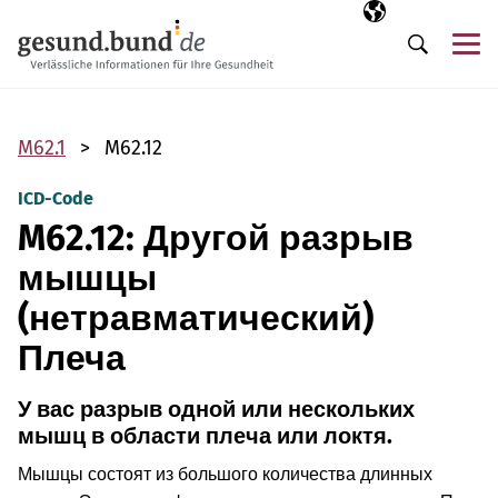
Пропустить навигацию
Выбранный язы
RU
М
Поиск
M62.1
M62.12
ICD-Code
M62.12: Другой разрыв
мышцы
(нетравматический)
Плеча
У вас разрыв одной или нескольких
мышц в области плеча или локтя.
Мышцы состоят из большого количества длинных