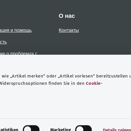
О нас
ация и помощь
Контакты
сть
е о проблемах с
стью
wie „Artikel merken“ oder „Artikel vorlesen“ bereitzustellen 
 Widerspruchsoptionen finden Sie in den
Cookie-
Защита данных
Выходные данные
tatistiken
Marketing
Details zeige