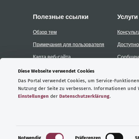
Полезные ссылки
Услуги
Обзор тем
Консульт
Примечания для пользователя
Доступно
Карта веб-сайта
Сообщени
доступно
Diese Webseite verwendet Cookies
Das Portal verwendet Cookies, um Service-Funktionen 
Сертификаты
Nutzung der Seite zu verbessern. Informationen und
Einstellungen
der
Datenschutzerklärung
.
© 2026 Bundesministerium für Gesundheit.
E
Notwendig
Präferenzen
S