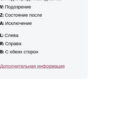
V:
Подозрение
Z:
Состояние после
A:
Исключение
L:
Слева
R:
Справа
B:
С обеих сторон
Дополнительная информация