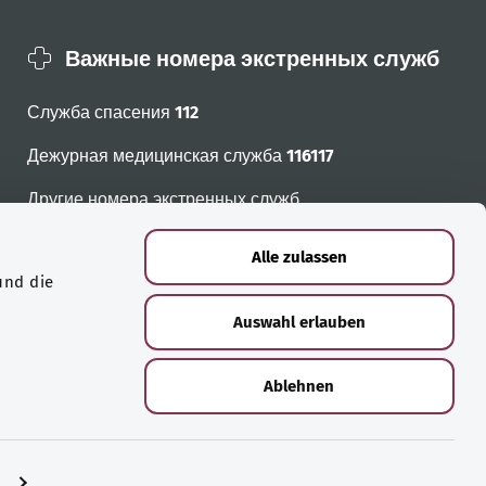
Важные номера экстренных служб
Служба спасения
112
Дежурная медицинская служба
116117
Другие номера экстренных служб
Alle zulassen
und die
Auswahl erlauben
Ablehnen
n