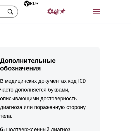
Выбранный язык
RU
Меню
Искать
Дополнительные
обозначения
В медицинских документах код ICD
часто дополняется буквами,
описывающими достоверность
диагноза или пораженную сторону
тела.
G:
Подтвержденный диагноз