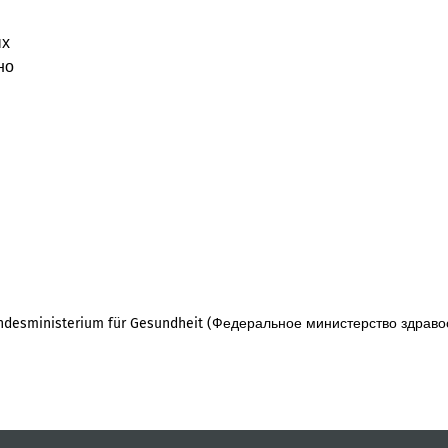
ых
но
desministerium für Gesundheit (Федеральное министерство здраво