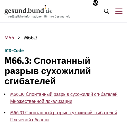
Пропустить навигацию
Выбранный язы
RU
М
Поиск
M66
M66.3
ICD-Code
M66.3: Спонтанный
разрыв сухожилий
сгибателей
M66.30 Спонтанный разрыв сухожилий сгибателей
Множественной локализации
M66.31 Спонтанный разрыв сухожилий сгибателей
Плечевой области