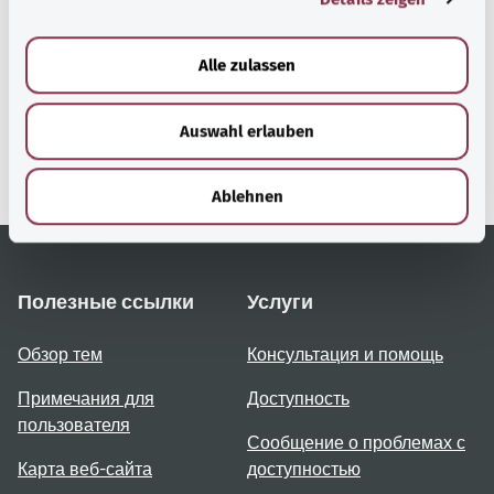
a
gesund.bund.de
u
Alle zulassen
Сервис министерства
s
Bundesministerium für
w
Gesundheit (Федеральное
Auswahl erlauben
a
министерство
h
здравоохранения).
l
Ablehnen
Полезные ссылки
Услуги
Обзор тем
Консультация и помощь
Примечания для
Доступность
пользователя
Сообщение о проблемах с
Карта веб-сайта
доступностью