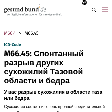
Пропустить навигацию
Выбранный язы
RU
М
Поиск
M66.4
M66.45
ICD-Code
M66.45: Спонтанный
разрыв других
сухожилий Тазовой
области и бедра
У вас разрыв сухожилия в области таза
или бедра.
Сухожилия состоят из очень прочной соединительной