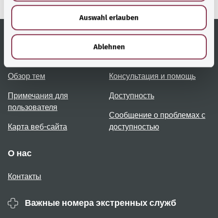
w
Auswahl erlauben
a
h
l
Ablehnen
Полезные ссылки
Услуги
Обзор тем
Консультация и помощь
Примечания для
Доступность
пользователя
Сообщение о проблемах с
Карта веб-сайта
доступностью
О нас
Контакты
Важные номера экстренных служб