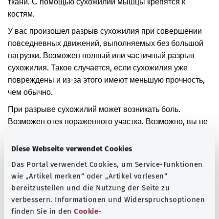
ткани. С помощью сухожилий мышцы крепятся к
костям.
У вас произошел разрыв сухожилия при совершении
повседневных движений, выполняемых без большой
нагрузки. Возможен полный или частичный разрыв
сухожилия. Такое случается, если сухожилия уже
повреждены и из-за этого имеют меньшую прочность,
чем обычно.
При разрыве сухожилий может возникать боль.
Возможен отек пораженного участка. Возможно, вы не
сможете двигать пораженной частью тела так, как
обычно.
Diese Webseite verwendet Cookies
Das Portal verwendet Cookies, um Service-Funktionen
Дополнительные обозначения
wie „Artikel merken“ oder „Artikel vorlesen“
bereitzustellen und die Nutzung der Seite zu
verbessern. Informationen und Widerspruchsoptionen
Указание
finden Sie in den
Cookie-