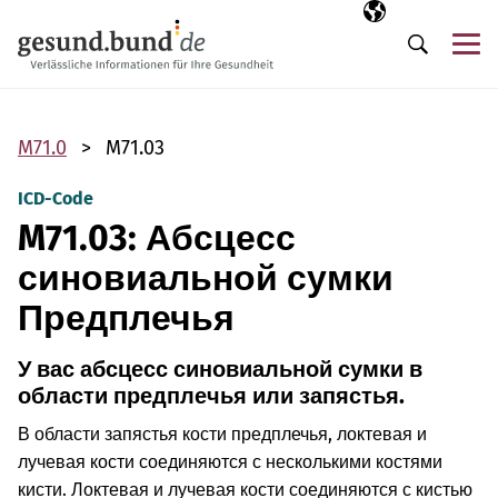
Пропустить навигацию
Выбранный язы
RU
М
Поиск
M71.0
M71.03
ICD-Code
M71.03: Абсцесс
синовиальной сумки
Предплечья
У вас абсцесс синовиальной сумки в
области предплечья или запястья.
В области запястья кости предплечья, локтевая и
лучевая кости соединяются с несколькими костями
кисти. Локтевая и лучевая кости соединяются с кистью