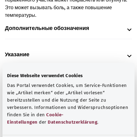
Это может вызывать боль, а также повышение
температуры.
Дополнительные обозначения
Указание
Diese Webseite verwendet Cookies
Источник
Das Portal verwendet Cookies, um Service-Funktionen
Предоставлено некоммерческой организацией Was
wie „Artikel merken“ oder „Artikel vorlesen“
hab’ ich? GmbH по поручению Bundesministerium für
bereitzustellen und die Nutzung der Seite zu
Gesundheit (BMG, Федеральное министерство
verbessern. Informationen und Widerspruchsoptionen
здравоохранения).
finden Sie in den
Cookie-
Einstellungen
der
Datenschutzerklärung
.