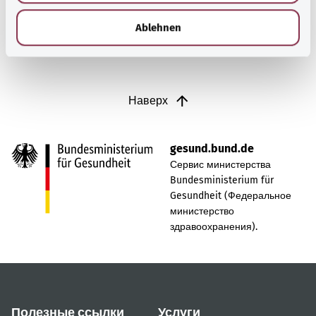
h
l
Ablehnen
Наверх
gesund.bund.de
Сервис министерства
Bundesministerium für
Gesundheit (Федеральное
министерство
здравоохранения).
Полезные ссылки
Услуги