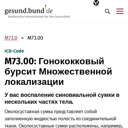
Пропустить навигацию
Выбранный язы
RU
М
Поиск
M73.0
M73.00
ICD-Code
M73.00: Гонококковый
бурсит Множественной
локализации
У вас воспаление синовиальной сумки в
нескольких частях тела.
Околосуставная сумка представляет собой
заполненную жидкостью полость из соединительной
ткани. Околосуставные сумки расположены, например,