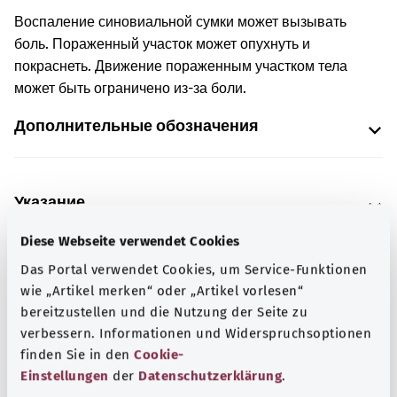
Воспаление синовиальной сумки может вызывать
боль. Пораженный участок может опухнуть и
покраснеть. Движение пораженным участком тела
может быть ограничено из-за боли.
Дополнительные обозначения
Указание
Diese Webseite verwendet Cookies
Das Portal verwendet Cookies, um Service-Funktionen
Источник
wie „Artikel merken“ oder „Artikel vorlesen“
Предоставлено некоммерческой организацией Was
bereitzustellen und die Nutzung der Seite zu
hab’ ich? GmbH по поручению Bundesministerium für
verbessern. Informationen und Widerspruchsoptionen
Gesundheit (BMG, Федеральное министерство
finden Sie in den
Cookie-
здравоохранения).
Einstellungen
der
Datenschutzerklärung
.