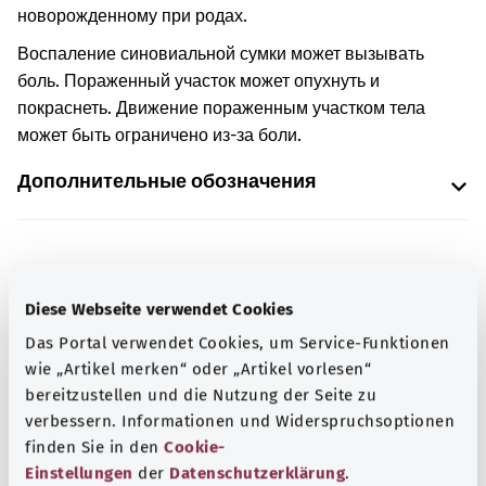
новорожденному при родах.
Воспаление синовиальной сумки может вызывать
боль. Пораженный участок может опухнуть и
покраснеть. Движение пораженным участком тела
может быть ограничено из-за боли.
Дополнительные обозначения
Указание
Diese Webseite verwendet Cookies
Das Portal verwendet Cookies, um Service-Funktionen
Источник
wie „Artikel merken“ oder „Artikel vorlesen“
bereitzustellen und die Nutzung der Seite zu
Предоставлено некоммерческой организацией Was
verbessern. Informationen und Widerspruchsoptionen
hab’ ich? GmbH по поручению Bundesministerium für
finden Sie in den
Cookie-
Gesundheit (BMG, Федеральное министерство
Einstellungen
der
Datenschutzerklärung
.
здравоохранения).