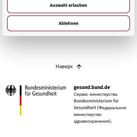
Воспаление синовиальной сумки (бурсит) проявляется
Auswahl erlauben
a
в виде отека и болей, например, в локте или колене.
h
l
Узнать больше
Ablehnen
Наверх
gesund.bund.de
Сервис министерства
Bundesministerium für
Gesundheit (Федеральное
министерство
здравоохранения).