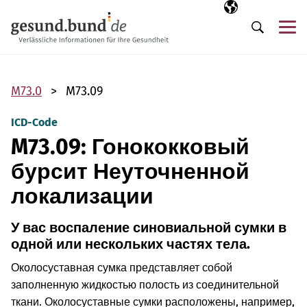
Пропустить навигацию
Выбранный язы
RU
М
Поиск
M73.0
M73.09
ICD-Code
M73.09: Гонококковый
бурсит Неуточненной
локализации
У вас воспаление синовиальной сумки в
одной или нескольких частях тела.
Околосуставная сумка представляет собой
заполненную жидкостью полость из соединительной
ткани. Околосуставные сумки расположены, например,