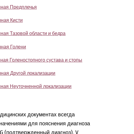
енная Предплечья
нная Кисти
нная Тазовой области и бедра
нная Голени
нная Голеностопного сустава и стопы
нная Другой локализации
енная Неуточненной локализации
едицинских документах всегда
начениями для пояснения диагноза
, G (подтвержденный диагноз), V