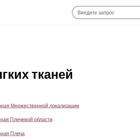
ягких тканей
енная Множественной локализации
нная Плечевой области
нная Плеча