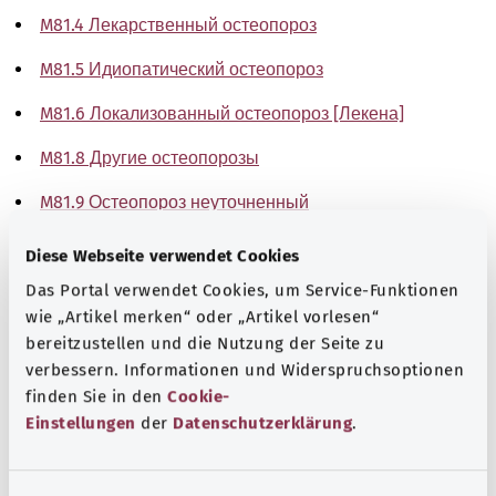
M81.4 Лекарственный остеопороз
M81.5 Идиопатический остеопороз
M81.6 Локализованный остеопороз [Лекена]
M81.8 Другие остеопорозы
M81.9 Остеопороз неуточненный
Указание
Diese Webseite verwendet Cookies
Das Portal verwendet Cookies, um Service-Funktionen
wie „Artikel merken“ oder „Artikel vorlesen“
bereitzustellen und die Nutzung der Seite zu
Источник
verbessern. Informationen und Widerspruchsoptionen
The explanations of ICD and OPS codes are provided by
finden Sie in den
Cookie-
the non-profit organization “Was hab’ ich?”
Einstellungen
der
Datenschutzerklärung
.
gemeinnützige GmbH on behalf of the Federal Ministry of
Health (BMG).