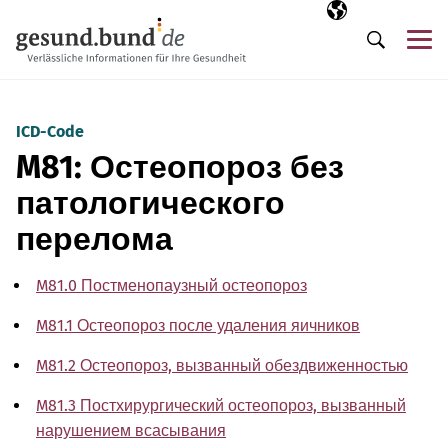
Пропустить навигацию
Выбранный язы
RU
М
Поиск
ICD-Code
M81: Остеопороз без
патологического
перелома
M81.0 Постменопаузный остеопороз
M81.1 Остеопороз после удаления яичников
M81.2 Остеопороз, вызванный обездвиженностью
M81.3 Постхирургический остеопороз, вызванный
нарушением всасывания