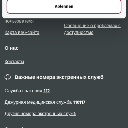
Обзор тем
Консультация и помощь
l
Ablehnen
Примечания для
Доступность
пользователя
Сообщение о проблемах с
Карта веб-сайта
доступностью
О нас
Контакты
Важные номера экстренных служб
Служба спасения
112
Дежурная медицинская служба
116117
Другие номера экстренных служб