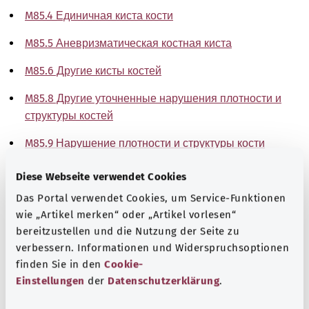
M85.4 Единичная киста кости
M85.5 Аневризматическая костная киста
M85.6 Другие кисты костей
M85.8 Другие уточненные нарушения плотности и
структуры костей
M85.9 Нарушение плотности и структуры кости
неуточненное
Diese Webseite verwendet Cookies
Указание
Das Portal verwendet Cookies, um Service-Funktionen
wie „Artikel merken“ oder „Artikel vorlesen“
bereitzustellen und die Nutzung der Seite zu
verbessern. Informationen und Widerspruchsoptionen
Источник
finden Sie in den
Cookie-
The explanations of ICD and OPS codes are provided by
Einstellungen
der
Datenschutzerklärung
.
the non-profit organization “Was hab’ ich?”