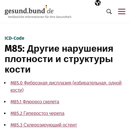
Пропустить навигацию
Выбранный язы
RU
М
Поиск
ICD-Code
M85: Другие нарушения
плотности и структуры
кости
M85.0 Фиброзная дисплазия (избирательная, одной
кости)
M85.1 Флюороз скелета
M85.2 Гиперостоз черепа
M85.3 Склерозирующий остеит