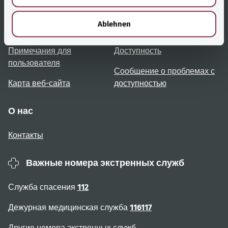
Полезные ссылки
Услуги
h
l
Ablehnen
Обзор тем
Консультация и помощь
Примечания для
Доступность
пользователя
Сообщение о проблемах с
Карта веб-сайта
доступностью
О нас
Контакты
Важные номера экстренных служб
Служба спасения
112
Дежурная медицинская служба
116117
Другие номера экстренных служб