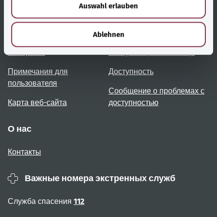
Auswahl erlauben
a
h
Полезные ссылки
Услуги
l
Ablehnen
Обзор тем
Консультация и помощь
Примечания для
Доступность
пользователя
Сообщение о проблемах с
Карта веб-сайта
доступностью
О нас
Контакты
Важные номера экстренных служб
Служба спасения
112