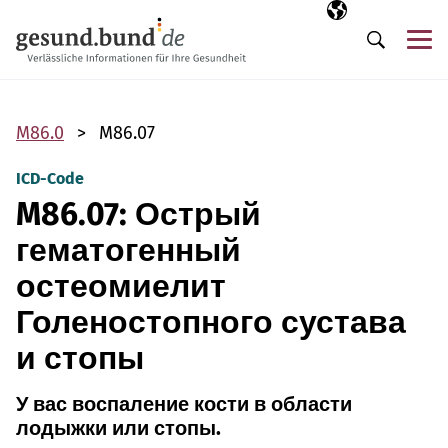
Пропустить навигацию
Выбранный язы
RU
М
Поиск
M86.0
M86.07
ICD-Code
M86.07: Острый
гематогенный
остеомиелит
Голеностопного сустава
и стопы
У вас воспаление кости в области
лодыжки или стопы.