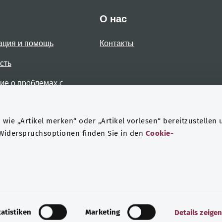
О нас
ация и помощь
Контакты
сть
е о проблемах с
стью
wie „Artikel merken“ oder „Artikel vorlesen“ bereitzustellen 
 Widerspruchsoptionen finden Sie in den
Cookie-
Защита данных
Выходные данные
tatistiken
Marketing
Details zeige