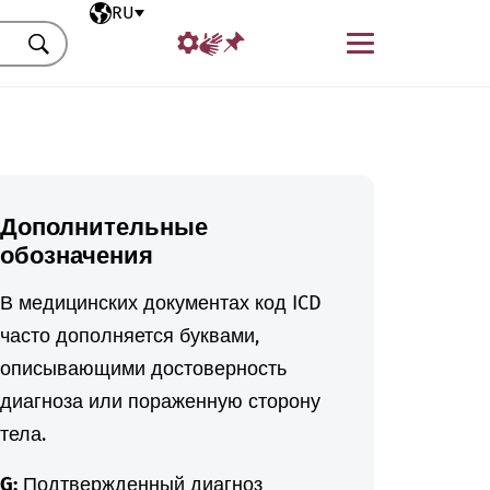
Выбранный язык
RU
Меню
Искать
Дополнительные
обозначения
В медицинских документах код ICD
часто дополняется буквами,
описывающими достоверность
диагноза или пораженную сторону
тела.
G:
Подтвержденный диагноз