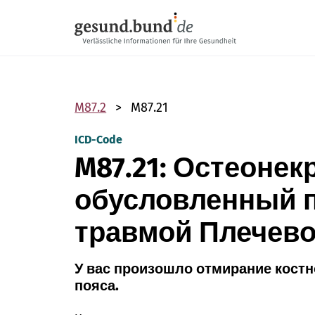
Пропустить навигацию
M87.2
M87.21
ICD-Code
M87.21: Остеонекр
обусловленный 
травмой Плечево
У вас произошло отмирание костн
пояса.