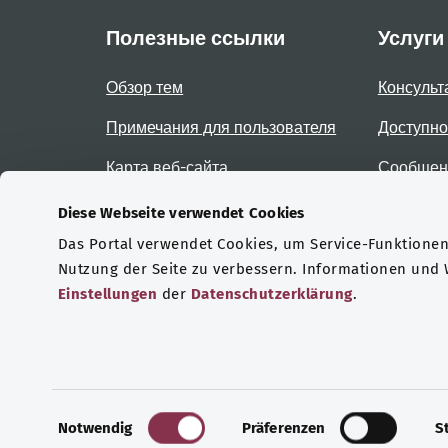
Полезные ссылки
Услуги
Обзор тем
Консульт
Примечания для пользователя
Доступно
Карта веб-сайта
Сообщени
доступно
Diese Webseite verwendet Cookies
Das Portal verwendet Cookies, um Service-Funktionen 
Сертификаты
Nutzung der Seite zu verbessern. Informationen und
Einstellungen
der
Datenschutzerklärung
.
© 2026 Bundesministerium für Gesundheit.
E
Notwendig
Präferenzen
S
i