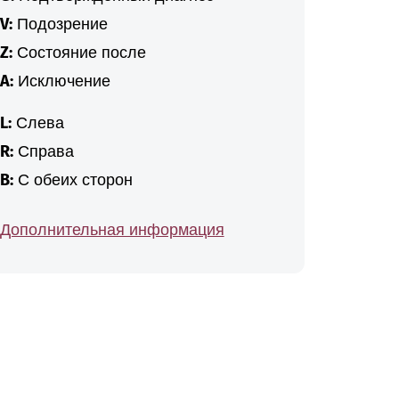
V:
Подозрение
Z:
Состояние после
A:
Исключение
L:
Слева
R:
Справа
B:
С обеих сторон
Дополнительная информация