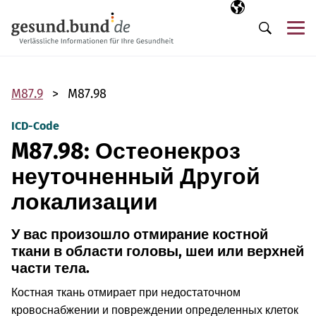
Пропустить навигацию
Выбранный язы
RU
М
Поиск
M87.9
M87.98
ICD-Code
M87.98: Остеонекроз
неуточненный Другой
локализации
У вас произошло отмирание костной
ткани в области головы, шеи или верхней
части тела.
Костная ткань отмирает при недостаточном
кровоснабжении и повреждении определенных клеток