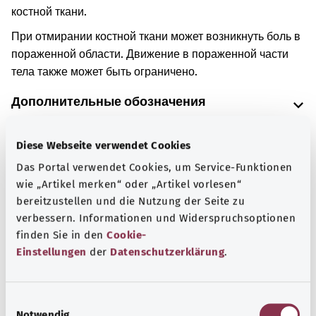
костной ткани.
При отмирании костной ткани может возникнуть боль в
пораженной области. Движение в пораженной части
тела также может быть ограничено.
Дополнительные обозначения
Diese Webseite verwendet Cookies
Указание
Das Portal verwendet Cookies, um Service-Funktionen
wie „Artikel merken“ oder „Artikel vorlesen“
bereitzustellen und die Nutzung der Seite zu
verbessern. Informationen und Widerspruchsoptionen
Источник
finden Sie in den
Cookie-
Предоставлено некоммерческой организацией Was
Einstellungen
der
Datenschutzerklärung
.
hab’ ich? GmbH по поручению Bundesministerium für
Gesundheit (BMG, Федеральное министерство
здравоохранения).
E
Notwendig