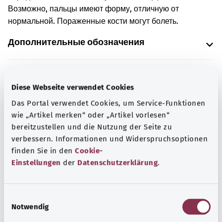
Возможно, пальцы имеют форму, отличную от
нормальной. Пораженные кости могут болеть.
Дополнительные обозначения
Указание
Diese Webseite verwendet Cookies
Das Portal verwendet Cookies, um Service-Funktionen
wie „Artikel merken“ oder „Artikel vorlesen“
Источник
bereitzustellen und die Nutzung der Seite zu
verbessern. Informationen und Widerspruchsoptionen
Предоставлено некоммерческой организацией Was
finden Sie in den
Cookie-
hab’ ich? GmbH по поручению Bundesministerium für
Einstellungen
der
Datenschutzerklärung
.
Gesundheit (BMG, Федеральное министерство
здравоохранения).
E
Notwendig
i
n