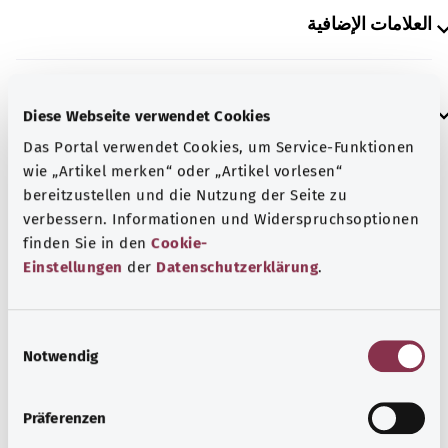
العلامات الإضافية
إرشاد
Diese Webseite verwendet Cookies
Das Portal verwendet Cookies, um Service-Funktionen
wie „Artikel merken“ oder „Artikel vorlesen“
المصدر
bereitzustellen und die Nutzung der Seite zu
verbessern. Informationen und Widerspruchsoptionen
مُقدم من شركة "Was hab’ ich?‎" ذات المسؤولية المحدودة غير
finden Sie in den
Cookie-
الربحية بالنيابة عن الوزارة الاتحادية للصحة (BMG).
Einstellungen
der
Datenschutzerklärung
.
E
رجوع إلى الأعلى
Notwendig
i
n
gesund.bund.de
w
Präferenzen
إحدى الخدمات المقدمة من
i