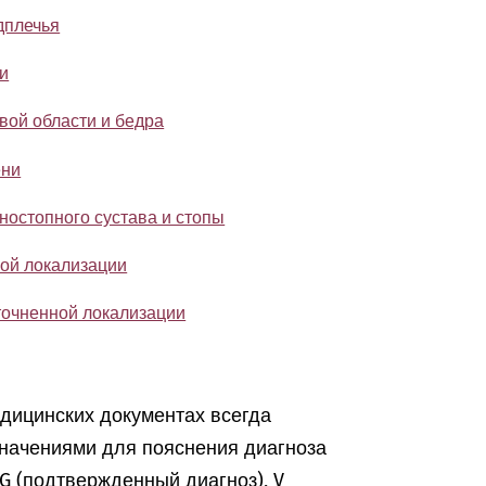
дплечья
и
вой области и бедра
ени
ностопного сустава и стопы
гой локализации
точненной локализации
едицинских документах всегда
начениями для пояснения диагноза
, G (подтвержденный диагноз), V