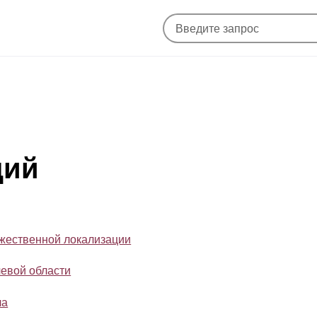
щий
жественной локализации
чевой области
ча