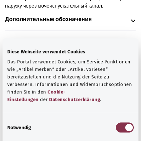
наружу через мочеиспускательный канал.
Дополнительные обозначения
Указание
Diese Webseite verwendet Cookies
Das Portal verwendet Cookies, um Service-Funktionen
wie „Artikel merken“ oder „Artikel vorlesen“
Источник
bereitzustellen und die Nutzung der Seite zu
Предоставлено некоммерческой организацией Was
verbessern. Informationen und Widerspruchsoptionen
hab’ ich? GmbH по поручению Bundesministerium für
finden Sie in den
Cookie-
Einstellungen
der
Datenschutzerklärung
.
Gesundheit (BMG, Федеральное министерство
здравоохранения).
E
Notwendig
i
Наверх
n