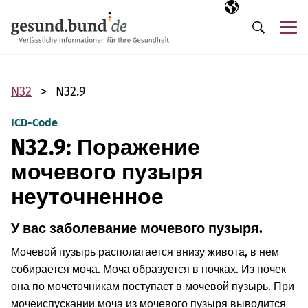
Пропустить навигацию
Выбранный язы
RU
М
Поиск
N32
N32.9
ICD-Code
N32.9: Поражение
мочевого пузыря
неуточненное
У вас заболевание мочевого пузыря.
Мочевой пузырь располагается внизу живота, в нем
собирается моча. Моча образуется в почках. Из почек
она по мочеточникам поступает в мочевой пузырь. При
мочеиспускании моча из мочевого пузыря выводится