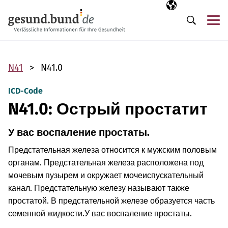
Пропустить навигацию
Выбранный язы
RU
М
Поиск
N41
N41.0
ICD-Code
N41.0: Острый простатит
У вас воспаление простаты.
Предстательная железа относится к мужским половым
органам. Предстательная железа расположена под
мочевым пузырем и окружает мочеиспускательный
канал. Предстательную железу называют также
простатой. В предстательной железе образуется часть
семенной жидкости.
У вас воспаление простаты.