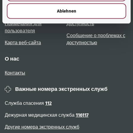
h
l
Ablehnen
Обзор тем
Консультация и помощь
Примечания для
Доступность
пользователя
Сообщение о проблемах с
Карта веб-сайта
доступностью
О нас
Контакты
Важные номера экстренных служб
Служба спасения
112
Дежурная медицинская служба
116117
Другие номера экстренных служб