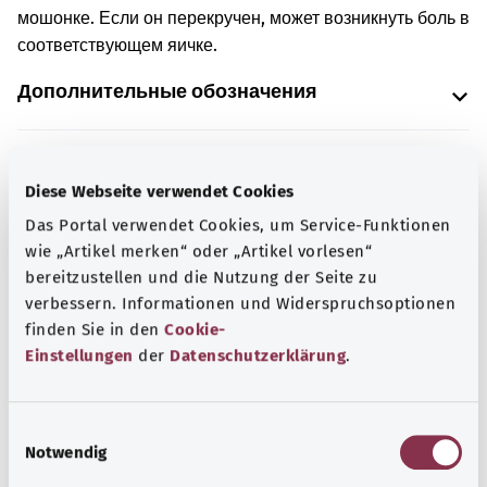
мошонке. Если он перекручен, может возникнуть боль в
соответствующем яичке.
Дополнительные обозначения
Указание
Diese Webseite verwendet Cookies
Das Portal verwendet Cookies, um Service-Funktionen
wie „Artikel merken“ oder „Artikel vorlesen“
Источник
bereitzustellen und die Nutzung der Seite zu
verbessern. Informationen und Widerspruchsoptionen
Предоставлено некоммерческой организацией Was
finden Sie in den
Cookie-
hab’ ich? GmbH по поручению Bundesministerium für
Einstellungen
der
Datenschutzerklärung
.
Gesundheit (BMG, Федеральное министерство
здравоохранения).
E
Notwendig
i
n
Наверх