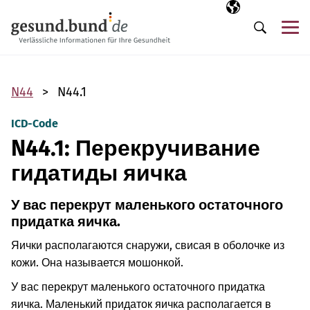
Пропустить навигацию
Выбранный язы
RU
М
Поиск
N44
N44.1
ICD-Code
N44.1: Перекручивание
гидатиды яичка
У вас перекрут маленького остаточного
придатка яичка.
Яички располагаются снаружи, свисая в оболочке из
кожи. Она называется мошонкой.
У вас перекрут маленького остаточного придатка
яичка. Маленький придаток яичка располагается в