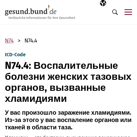
Пропустить навигацию
Выбранный язы
RU
М
Поиск
N74
N74.4
ICD-Code
N74.4: Воспалительные
болезни женских тазовых
органов, вызванные
хламидиями
У вас произошло заражение хламидиями.
Из-за этого у вас воспаление органов или
тканей в области таза.