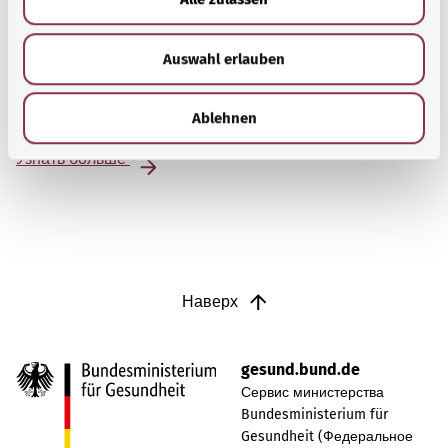
s
Хламидиоз
w
Auswahl erlauben
a
Хламидии — это бактерии, которые вызывают
h
заболевания, передающиеся половым путем, и часто
l
остаются незамеченными.
Ablehnen
Узнать больше
Наверх
gesund.bund.de
Сервис министерства
Bundesministerium für
Gesundheit (Федеральное