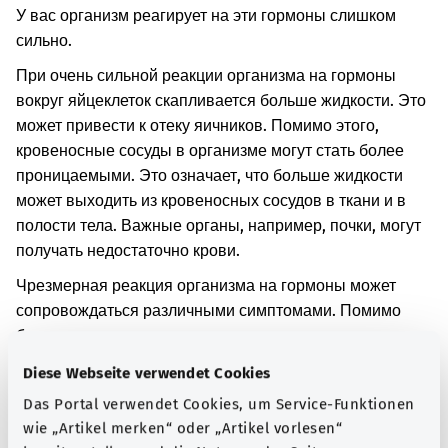
У вас организм реагирует на эти гормоны слишком
сильно.
При очень сильной реакции организма на гормоны
вокруг яйцеклеток скапливается больше жидкости. Это
может привести к отеку яичников. Помимо этого,
кровеносные сосуды в организме могут стать более
проницаемыми. Это означает, что больше жидкости
может выходить из кровеносных сосудов в ткани и в
полости тела. Важные органы, например, почки, могут
получать недостаточно крови.
Чрезмерная реакция организма на гормоны может
сопровождаться различными симптомами. Помимо
боли в животе, также могут возникать тошнота и рвота.
Если почки не снабжаются достаточным количеством
Diese Webseite verwendet Cookies
крови, может выделяться слишком мало мочи. Иногда
Das Portal verwendet Cookies, um Service-Funktionen
при этом поражаются и другие органы. Болезнь может
wie „Artikel merken“ oder „Artikel vorlesen“
протекать тяжело.