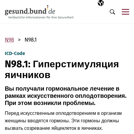
Пропустить навигацию
Выбранный язы
RU
М
Поиск
N98
N98.1
ICD-Code
N98.1: Гиперстимуляция
яичников
Вы получали гормональное лечение в
рамках искусственного оплодотворения.
При этом возникли проблемы.
Перед искусственным оплодотворением в организм
женщины вводятся гормоны. Эти гормоны должны
вызвать созревание яйцеклеток в яичниках.