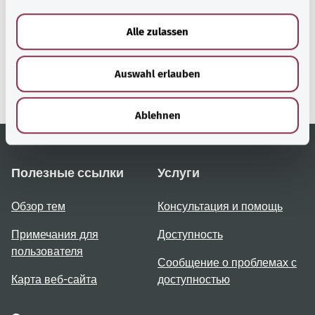
a
gesund.bund.de
u
Сервис министерства
Alle zulassen
s
Bundesministerium für
Gesundheit (Федеральное
w
министерство
Auswahl erlauben
a
здравоохранения).
h
l
Ablehnen
Полезные ссылки
Услуги
Обзор тем
Консультация и помощь
Примечания для
Доступность
пользователя
Сообщение о проблемах с
Карта веб-сайта
доступностью