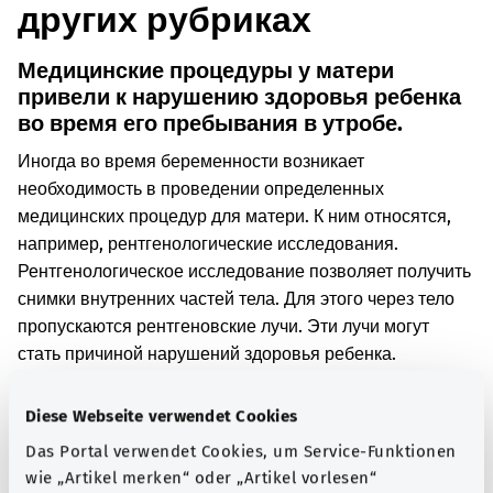
других рубриках
Медицинские процедуры у матери
привели к нарушению здоровья ребенка
во время его пребывания в утробе.
Иногда во время беременности возникает
необходимость в проведении определенных
медицинских процедур для матери. К ним относятся,
например, рентгенологические исследования.
Рентгенологическое исследование позволяет получить
снимки внутренних частей тела. Для этого через тело
пропускаются рентгеновские лучи. Эти лучи могут
стать причиной нарушений здоровья ребенка.
Например, после этого ребенок может расти в утробе
матери не так, как обычно. Также у ребенка могут
Diese Webseite verwendet Cookies
появиться аномалии развития. Ребенок может начать
Das Portal verwendet Cookies, um Service-Funktionen
развиваться медленнее, чем другие дети того же
wie „Artikel merken“ oder „Artikel vorlesen“
возраста.