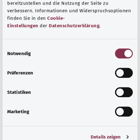
bereitzustellen und die Nutzung der Seite zu
verbessern. Informationen und Widerspruchsoptionen
Дополнительные обозначения
finden Sie in den
Cookie-
Einstellungen
der
Datenschutzerklärung
.
Указание
E
Notwendig
i
n
Источник
w
Präferenzen
Предоставлено некоммерческой организацией Was
i
l
hab’ ich? GmbH по поручению Bundesministerium für
l
Statistiken
Gesundheit (BMG, Федеральное министерство
i
здравоохранения).
g
Marketing
u
n
Наверх
g
Details zeigen
s