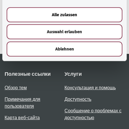
a
gesund.bund.de
u
Сервис министерства
Alle zulassen
s
Bundesministerium für
w
Gesundheit (Федеральное
Auswahl erlauben
a
министерство
h
здравоохранения).
l
Ablehnen
Полезные ссылки
Услуги
Обзор тем
Консультация и помощь
Примечания для
Доступность
пользователя
Сообщение о проблемах с
Карта веб-сайта
доступностью