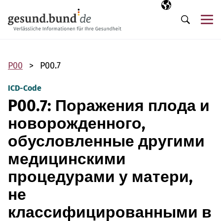
Пропустить навигацию
Выбранный язы
RU
М
Поиск
P00
P00.7
ICD-Code
P00.7: Поражения плода и
новорожденного,
обусловленные другими
медицинскими
процедурами у матери,
не
классифицированными в