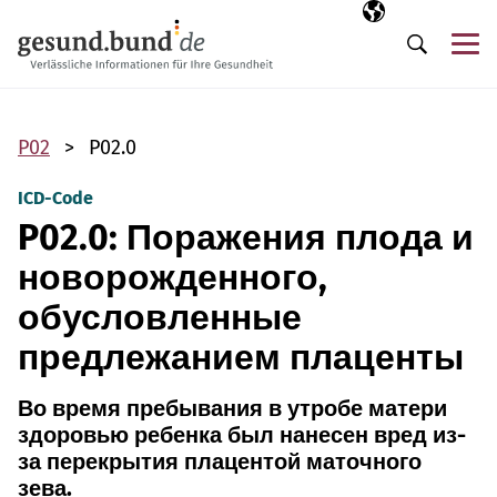
Пропустить навигацию
Выбранный язы
RU
М
Поиск
P02
P02.0
ICD-Code
P02.0: Поражения плода и
новорожденного,
обусловленные
предлежанием плаценты
Во время пребывания в утробе матери
здоровью ребенка был нанесен вред из-
за перекрытия плацентой маточного
зева.