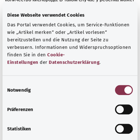
быть замедленное сердцебиение. Если ребенок не
Diese Webseite verwendet Cookies
получает достаточного количества питательных
веществ и кислорода, процесс его развития в утробе
Das Portal verwendet Cookies, um Service-Funktionen
матери может быть нарушен.
wie „Artikel merken“ oder „Artikel vorlesen“
bereitzustellen und die Nutzung der Seite zu
Перекрытие плацентой маточного зева может
verbessern. Informationen und Widerspruchsoptionen
привести к преждевременным родам. В этом случае
finden Sie in den
Cookie-
ребенок рождается до завершения полной 37-й недели
Einstellungen
der
Datenschutzerklärung
.
беременности. Преждевременные роды также могут
быть опасны для здоровья ребенка.
E
Дополнительные обозначения
Notwendig
i
n
w
Präferenzen
Указание
i
l
l
Statistiken
i