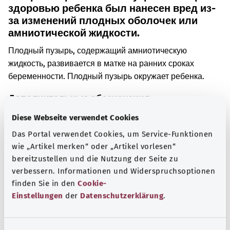
здоровью ребенка был нанесен вред из-
за изменений плодных оболочек или
амниотической жидкости.
Плодный пузырь, содержащий амниотическую
жидкость, развивается в матке на ранних сроках
беременности. Плодный пузырь окружает ребенка.
Дополнительные обозначения
Diese Webseite verwendet Cookies
Das Portal verwendet Cookies, um Service-Funktionen
Указание
wie „Artikel merken“ oder „Artikel vorlesen“
bereitzustellen und die Nutzung der Seite zu
verbessern. Informationen und Widerspruchsoptionen
finden Sie in den
Cookie-
Источник
Einstellungen
der
Datenschutzerklärung
.
Предоставлено некоммерческой организацией Was
hab’ ich? GmbH по поручению Bundesministerium für
Gesundheit (BMG, Федеральное министерство