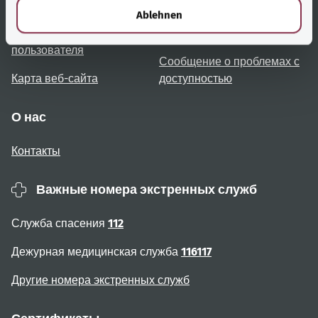
Обзор тем
Консультация и помощь
l
Ablehnen
Примечания для
Доступность
пользователя
Сообщение о проблемах с
Карта веб-сайта
доступностью
О нас
Контакты
Важные номера экстренных служб
Служба спасения
112
Дежурная медицинская служба
116117
Другие номера экстренных служб