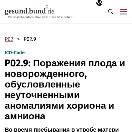
Пропустить навигацию
Выбранный язы
RU
М
Поиск
P02
P02.9
ICD-Code
P02.9: Поражения плода и
новорожденного,
обусловленные
неуточненными
аномалиями хориона и
амниона
Во время пребывания в утробе матери