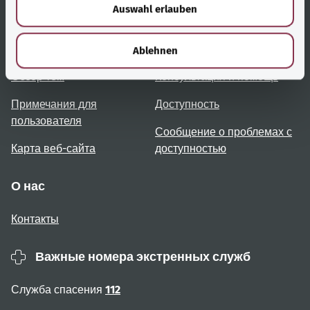
Auswahl erlauben
a
h
Полезные ссылки
Услуги
l
Ablehnen
Обзор тем
Консультация и помощь
Примечания для
Доступность
пользователя
Сообщение о проблемах с
Карта веб-сайта
доступностью
О нас
Контакты
Важные номера экстренных служб
Служба спасения
112