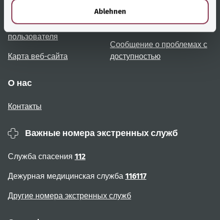
Обзор тем
Консультация и помощь
l
Ablehnen
Примечания для
Доступность
пользователя
Сообщение о проблемах с
Карта веб-сайта
доступностью
О нас
Контакты
Важные номера экстренных служб
Служба спасения
112
Дежурная медицинская служба
116117
Другие номера экстренных служб