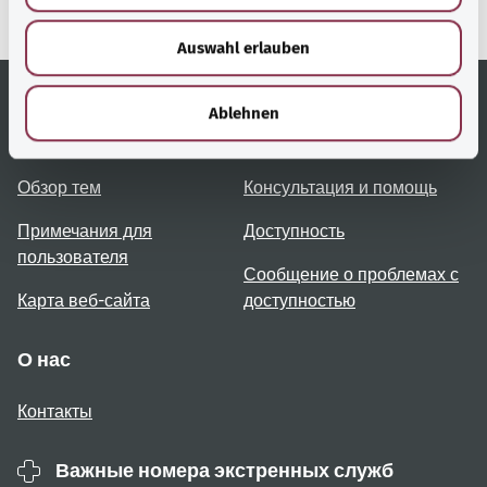
здравоохранения).
w
Auswahl erlauben
a
h
l
Ablehnen
Полезные ссылки
Услуги
Обзор тем
Консультация и помощь
Примечания для
Доступность
пользователя
Сообщение о проблемах с
Карта веб-сайта
доступностью
О нас
Контакты
Важные номера экстренных служб