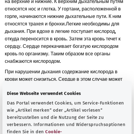
на верхние и нижние. К верхним дыхательным путям
относятся нос и глотка. У гортани, расположенной в
горле, начинаются нижние дыхательные пути. К ним
относятся трахея и бронхи.
Легкие необходимы для
дыхания. При вдохе в легкие поступает кислород,
откуда переносится в кровь. Затем эта кровь течет к
сердцу. Сердце перекачивает богатую кислородом
кровь по организму. Таким образом все органы
снабжаются кислородом.
При нарушении дыхания содержание кислорода в
крови может снизиться. Сердце в этом случае может
биться медленнее, чем обычно. Губы и кожа могут
Diese Webseite verwendet Cookies
стать синеватого цвета.
Das Portal verwendet Cookies, um Service-Funktionen
Дополнительные обозначения
wie „Artikel merken“ oder „Artikel vorlesen“
bereitzustellen und die Nutzung der Seite zu
verbessern. Informationen und Widerspruchsoptionen
finden Sie in den
Cookie-
Указание