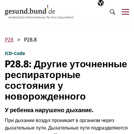
Пропустить навигацию
Выбранный язы
RU
М
Поиск
P28
P28.8
ICD-Code
P28.8: Другие уточненные
респираторные
состояния у
новорожденного
У ребенка нарушено дыхание.
При дыхании воздух проникает в организм через
дыхательные пути. Дыхательные пути подразделяются