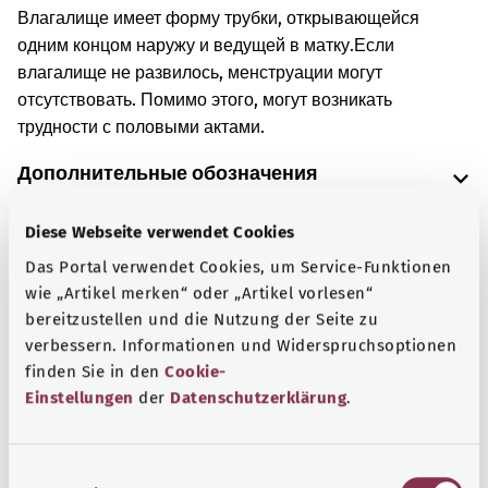
Влагалище имеет форму трубки, открывающейся
одним концом наружу и ведущей в матку.
Если
влагалище не развилось, менструации могут
отсутствовать. Помимо этого, могут возникать
трудности с половыми актами.
Дополнительные обозначения
Diese Webseite verwendet Cookies
Указание
Das Portal verwendet Cookies, um Service-Funktionen
wie „Artikel merken“ oder „Artikel vorlesen“
bereitzustellen und die Nutzung der Seite zu
verbessern. Informationen und Widerspruchsoptionen
Источник
finden Sie in den
Cookie-
Предоставлено некоммерческой организацией Was
Einstellungen
der
Datenschutzerklärung
.
hab’ ich? GmbH по поручению Bundesministerium für
Gesundheit (BMG, Федеральное министерство
E
здравоохранения).