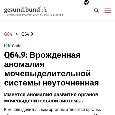
Пропустить навигацию
Выбранный язы
RU
М
Поиск
Q64
Q64.9
ICD-Code
Q64.9: Врожденная
аномалия
мочевыделительной
системы неуточненная
Имеется аномалия развития органов
мочевыделительной системы.
К мочевыделительным органам относятся органы,