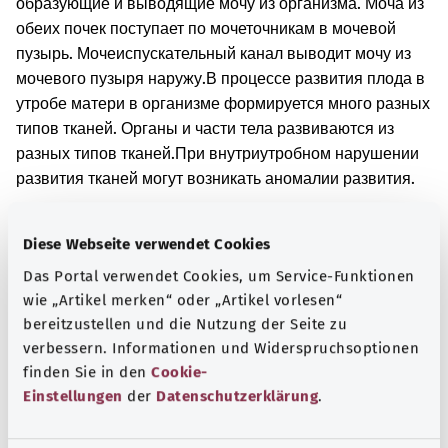
образующие и выводящие мочу из организма. Моча из
обеих почек поступает по мочеточникам в мочевой
пузырь. Мочеиспускательный канал выводит мочу из
мочевого пузыря наружу.
В процессе развития плода в
утробе матери в организме формируется много разных
типов тканей. Органы и части тела развиваются из
разных типов тканей.
При внутриутробном нарушении
развития тканей могут возникать аномалии развития.
Дополнительные обозначения
Diese Webseite verwendet Cookies
Das Portal verwendet Cookies, um Service-Funktionen
wie „Artikel merken“ oder „Artikel vorlesen“
Указание
bereitzustellen und die Nutzung der Seite zu
verbessern. Informationen und Widerspruchsoptionen
finden Sie in den
Cookie-
Источник
Einstellungen
der
Datenschutzerklärung
.
Предоставлено некоммерческой организацией Was