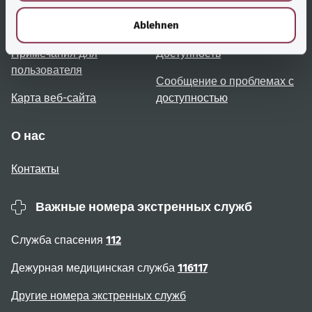
h
l
Ablehnen
Обзор тем
Консультация и помощь
Примечания для
Доступность
пользователя
Сообщение о проблемах с
Карта веб-сайта
доступностью
О нас
Контакты
Важные номера экстренных служб
Служба спасения
112
Дежурная медицинская служба
116117
Другие номера экстренных служб