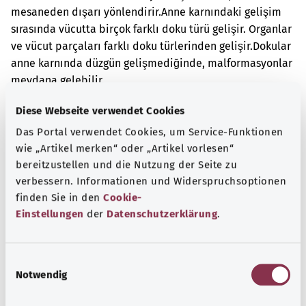
mesaneden dışarı yönlendirir.
Anne karnındaki gelişim
sırasında vücutta birçok farklı doku türü gelişir. Organlar
ve vücut parçaları farklı doku türlerinden gelişir.
Dokular
anne karnında düzgün gelişmediğinde, malformasyonlar
meydana gelebilir.
Ek kodlar
Diese Webseite verwendet Cookies
Das Portal verwendet Cookies, um Service-Funktionen
wie „Artikel merken“ oder „Artikel vorlesen“
bereitzustellen und die Nutzung der Seite zu
Not
verbessern. Informationen und Widerspruchsoptionen
finden Sie in den
Cookie-
Einstellungen
der
Datenschutzerklärung
.
Kaynak
Federal Sağlık Bakanlığı (BMG) adına "Was hab' ich?"
E
gemeinnützige GmbH tarafından sağlanmıştır.
Notwendig
i
n