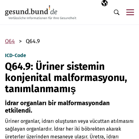
Gezinme menüsünü atla
Seçili dil
TR
Me
Arama
Q64
Q64.9
ICD-Code
Q64.9: Üriner sistemin
konjenital malformasyonu,
tanımlanmamış
İdrar organları bir malformasyondan
etkilendi.
Üriner organlar, idrarı oluşturan veya vücuttan atılmasını
sağlayan organlardır. İdrar her iki böbrekten akarak
üreterler üzerinden mesaneye ulaşır. Üretra, idrarı