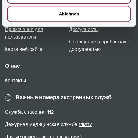
Полезные ссылки
Услуги
h
l
Ablehnen
Обзор тем
Консультация и помощь
Примечания для
Доступность
пользователя
Сообщение о проблемах с
Карта веб-сайта
доступностью
О нас
Контакты
Важные номера экстренных служб
Служба спасения
112
Дежурная медицинская служба
116117
Другие номера экстренных служб