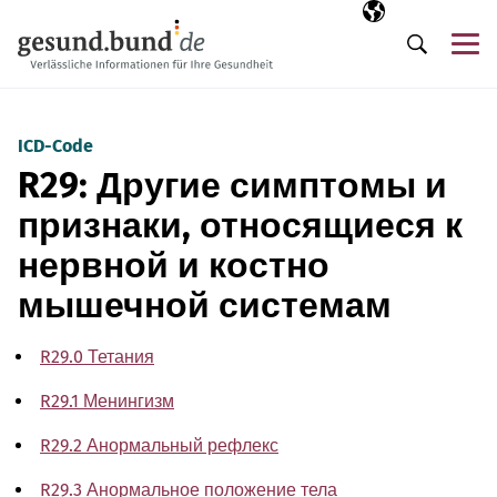
Пропустить навигацию
Выбранный язы
RU
М
Поиск
ICD-Code
R29: Другие симптомы и
признаки, относящиеся к
нервной и костно
мышечной системам
R29.0 Тетания
R29.1 Менингизм
R29.2 Анормальный рефлекс
R29.3 Анормальное положение тела