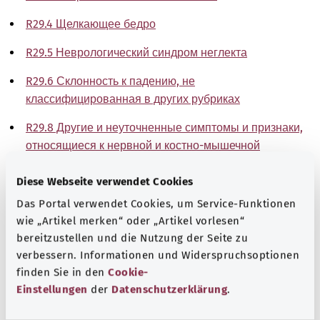
R29.4 Щелкающее бедро
R29.5 Неврологический синдром неглекта
R29.6 Склонность к падению, не
классифицированная в других рубриках
R29.8 Другие и неуточненные симптомы и признаки,
относящиеся к нервной и костно-мышечной
системам
Diese Webseite verwendet Cookies
Указание
Das Portal verwendet Cookies, um Service-Funktionen
wie „Artikel merken“ oder „Artikel vorlesen“
bereitzustellen und die Nutzung der Seite zu
verbessern. Informationen und Widerspruchsoptionen
Источник
finden Sie in den
Cookie-
The explanations of ICD and OPS codes are provided by
Einstellungen
der
Datenschutzerklärung
.
the non-profit organization “Was hab’ ich?”
gemeinnützige GmbH on behalf of the Federal Ministry of