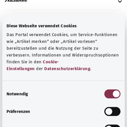
Указание
Источник
Diese Webseite verwendet Cookies
Предоставлено некоммерческой организацией Was
Das Portal verwendet Cookies, um Service-Funktionen
hab’ ich? GmbH по поручению Bundesministerium für
wie „Artikel merken“ oder „Artikel vorlesen“
Gesundheit (BMG, Федеральное министерство
bereitzustellen und die Nutzung der Seite zu
здравоохранения).
verbessern. Informationen und Widerspruchsoptionen
finden Sie in den
Cookie-
Einstellungen
der
Datenschutzerklärung
.
Наверх
E
Notwendig
i
gesund.bund.de
n
Сервис министерства
w
Bundesministerium für
Präferenzen
i
Gesundheit (Федеральное
l
министерство