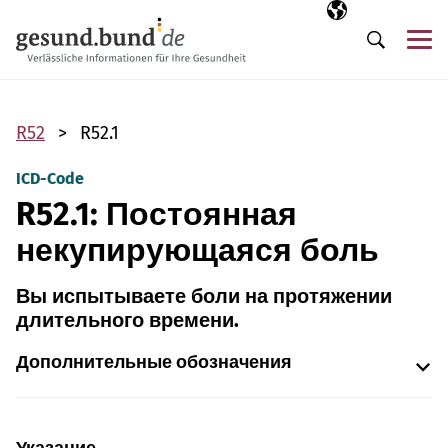
Пропустить навигацию
Выбранный язы
RU
М
Поиск
R52
R52.1
ICD-Code
R52.1: Постоянная
некупирующаяся боль
Вы испытываете боли на протяжении
длительного времени.
Дополнительные обозначения