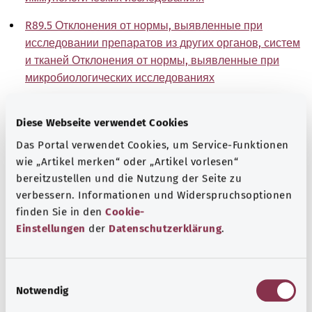
R89.5 Отклонения от нормы, выявленные при
исследовании препаратов из других органов, систем
и тканей Отклонения от нормы, выявленные при
микробиологических исследованиях
R89.6 Отклонения от нормы, выявленные при
исследовании препаратов из других органов, систем
Diese Webseite verwendet Cookies
и тканей Отклонения от нормы, выявленные при
Das Portal verwendet Cookies, um Service-Funktionen
цитологических исследованиях
wie „Artikel merken“ oder „Artikel vorlesen“
bereitzustellen und die Nutzung der Seite zu
R89.7 Отклонения от нормы, выявленные при
verbessern. Informationen und Widerspruchsoptionen
исследовании препаратов из других органов, систем
finden Sie in den
Cookie-
и тканей Отклонения от нормы, выявленные при
Einstellungen
der
Datenschutzerklärung
.
гистологических исследованиях
R89.8 Отклонения от нормы, выявленные при
E
исследовании препаратов из других органов, систем
Notwendig
i
и тканей Другие отклонения от нормы
n