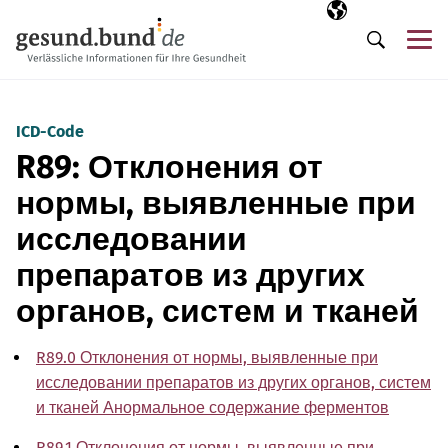
Пропустить навигацию
Выбранный язы
RU
М
Поиск
ICD-Code
R89: Отклонения от
нормы, выявленные при
исследовании
препаратов из других
органов, систем и тканей
R89.0 Отклонения от нормы, выявленные при
исследовании препаратов из других органов, систем
и тканей Анормальное содержание ферментов
R89.1 Отклонения от нормы, выявленные при