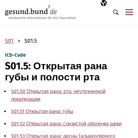
Пропустить навигацию
Выбранный язы
RU
М
Поиск
S01
S01.5
ICD-Code
S01.5: Открытая рана
губы и полости рта
S01.50 Открытая рана: рта, неуточненной
локализации
S01.51 Открытая рана: губы
S01.52 Открытая рана: слизистой оболочки щеки
S01.53 Открытая рана: десны (альвеолярного