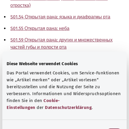
отростка)
S01.54 Открытая рана: языка и диафрагмы рта
S01.55 Открытая рана: неба
S01.59 Открытая рана: других и множественных
частей губы и полости рта
Указание
Diese Webseite verwendet Cookies
Das Portal verwendet Cookies, um Service-Funktionen
wie „Artikel merken“ oder „Artikel vorlesen“
Источник
bereitzustellen und die Nutzung der Seite zu
verbessern. Informationen und Widerspruchsoptionen
The explanations of ICD and OPS codes are provided by
finden Sie in den
Cookie-
the non-profit organization “Was hab’ ich?”
Einstellungen
der
Datenschutzerklärung
.
gemeinnützige GmbH on behalf of the Federal Ministry of
Health (BMG).
E