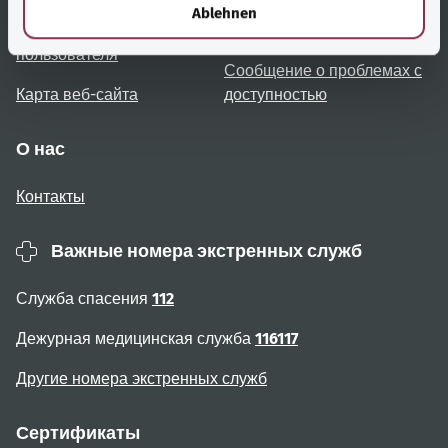
l
Ablehnen
Примечания для
Доступность
пользователя
Сообщение о проблемах с
Карта веб-сайта
доступностью
О нас
Контакты
Важные номера экстренных служб
Служба спасения
112
Дежурная медицинская служба
116117
Другие номера экстренных служб
Сертификаты